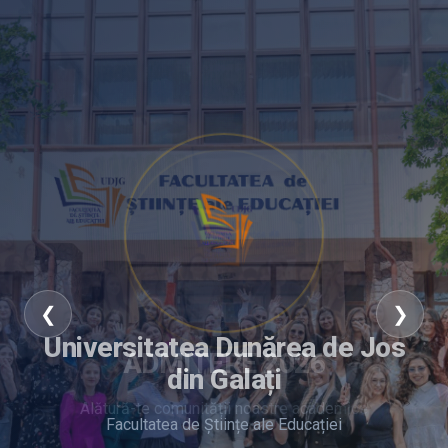
❮
❯
Universitatea Dunărea de Jos
ADMITERE 2026
din Galați
Alătură-te comunității noastre academice
Facultatea de Științe ale Educației