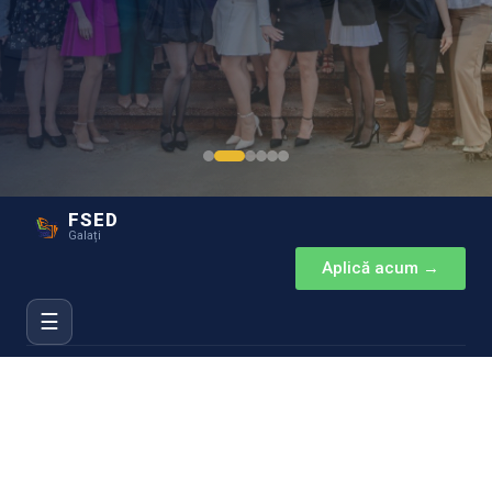
FSED
Galați
Aplică acum →
☰