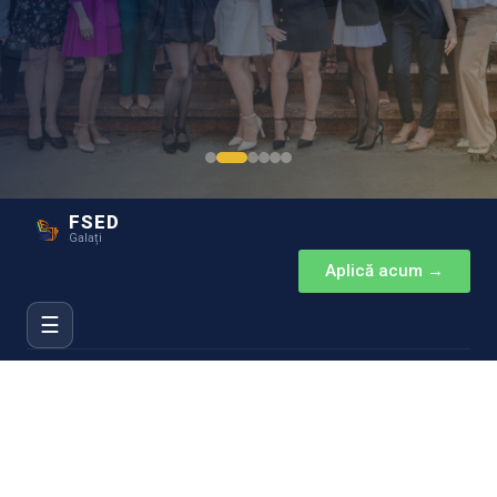
FSED
Galați
Aplică acum →
☰