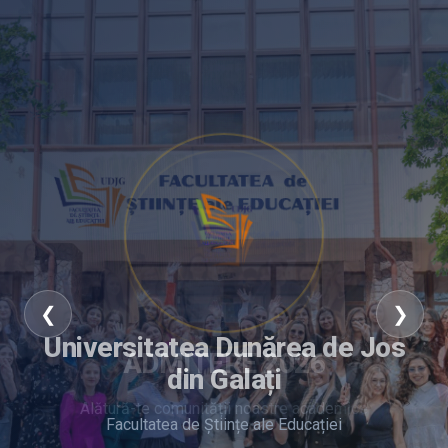
❮
❯
Universitatea Dunărea de Jos
ADMITERE 2026
din Galați
Alătură-te comunității noastre academice
Facultatea de Științe ale Educației